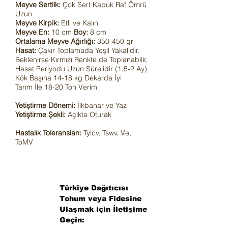
Meyve Sertlik:
Çok
Sert Kabuk
Raf Ömrü
Uzun
Meyve Kirpik:
Etli ve Kalın
Meyve En:
10 cm
Boy:
8 cm
Ortalama Meyve Ağırlığı:
350-450 gr
Hasat:
Çakır Toplamada Yeşil Yakalıdır.
Beklenirse Kırmızı Renkte de Toplanabilir,
Hasat Periyodu Uzun Sürelidir (1,5-2 Ay)
Kök Başına 14-18 kg Dekarda İyi
Tarım İle 18-20 Ton Verim
Yetiştirme Dönemi:
İlkbahar ve Yaz
Yetiştirme Şekli:
Açıkta Oturak
Hastalık Toleransları
:
Tylcv, Tswv, Ve,
ToMV
Türkiye Dağıtıcısı
Tohum veya Fidesine
Ulaşmak için İletişime
Geçin: