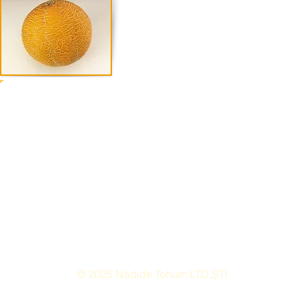
© 2025 Nadide Tohum LTD.ŞTİ