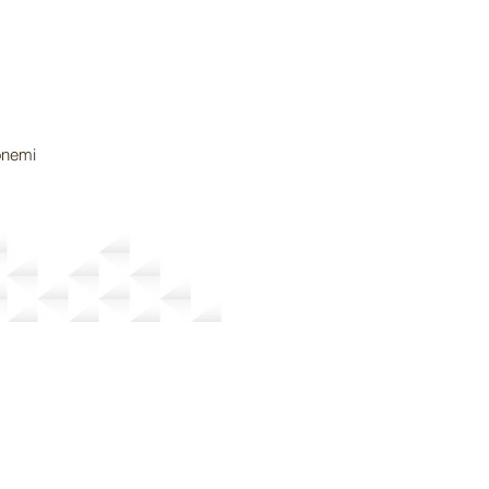
m
önemi